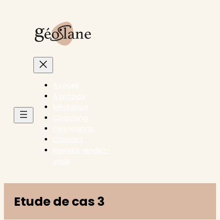
Accueil
À propos
Médiation
Coaching
Formations
Contact
Prendre rendez-
vous
Etude de cas 3