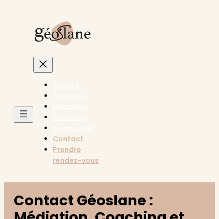
Accueil
À propos
Médiation
Coaching
Formations
Contact
Prendre
rendez-vous
Contact Géoslane :
Médiation, Coaching et