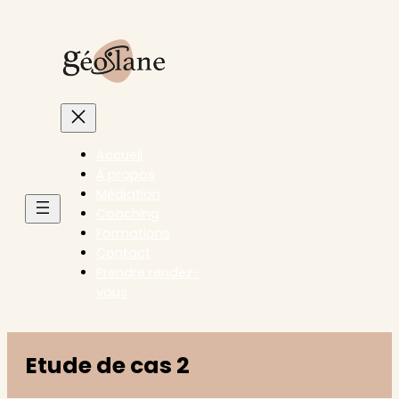
Accueil
À propos
Médiation
Coaching
Formations
Contact
Prendre rendez-
vous
Etude de cas 2