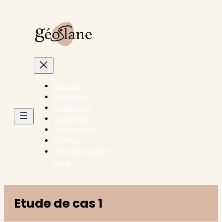
Accueil
À propos
Médiation
Coaching
Formations
Contact
Prendre rendez-
vous
Etude de cas 1