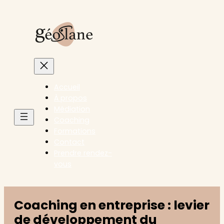
Accueil
À propos
Médiation
Coaching
Formations
Contact
Prendre rendez-
vous
Coaching en entreprise : levier
de développement du